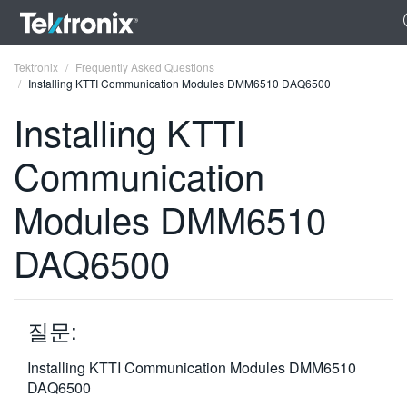
Tektronix
Frequently Asked Questions
Installing KTTI Communication Modules DMM6510 DAQ6500
Installing KTTI
Communication
ENGLISH
Modules DMM6510
FRANÇAIS
DAQ6500
DEUTSCH
VIỆT NAM
简体中文
질문:
日本語
Installing KTTI Communication Modules DMM6510
DAQ6500
한국어