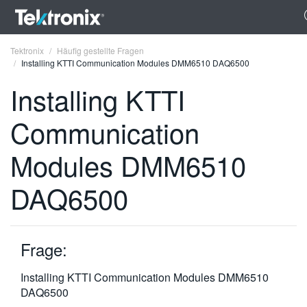
Tektronix
Häufig gestellte Fragen
Installing KTTI Communication Modules DMM6510 DAQ6500
Installing KTTI
Communication
ENGLISH
Modules DMM6510
FRANÇAIS
DAQ6500
DEUTSCH
VIỆT NAM
简体中文
Frage:
日本語
Installing KTTI Communication Modules DMM6510
DAQ6500
한국어