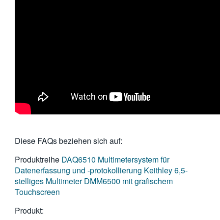
Diese FAQs beziehen sich auf:
Produktreihe
DAQ6510 Multimetersystem für
Datenerfassung und -protokollierung
Keithley 6,5-
stelliges Multimeter DMM6500 mit grafischem
Touchscreen
Produkt: