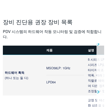
장비 진단용 권장 장비 목록
PDV 시스템의 하드웨어 작동 모니터링 및 검증에 적합합니
다.
제품
설명
5 시리즈 LP(Low
시리즈 LP(Low
MSO58LP: 1GHz
타이저의 2.5G
하드웨어 획득
역폭. 여러 
(하나 또는 둘 다)
직렬로 데이지
LPD64
여 다른 장치
조정할 수 있
교정 및 테스
한 신호를 생