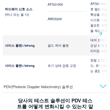
AFG31000 및
AFG31000
하드웨어 신호 소스
호 발생기는 P
(하나 또는 둘 다)
확성을 테스
AWG5200
시스템 기능을
필요한 유연성
을 제공합니다
대여 장치, 무
서비스 플랜</strong
골드 케어 플랜
손상 보장 등
리미엄 서비스
정밀 교정, 
서비스 플랜</strong
초기 상태 검증 교정
드, 유지 보수
는 종합 서비스
PDV(Photonic Doppler Velocimetry) 솔루션
당사의 테스트 솔루션이 PDV 테스
트를 어떻게 변화시킬 수 있는지 알