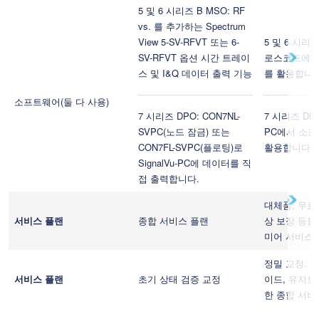
5 및 6 시리즈 B MSO: RF
vs. 를 추가하는 Spectrum
View 5-SV-RFVT 또는 6-
5 및 6 시리
SV-RFVT 옵션 시간 트레이
로스코프에 있
스 및 I&Q 데이터 출력 기능
를 활용합니다
소프트웨어(둘 다 사용)
7 시리즈 DPO: CON7NL-
7 시리즈 DPO의
SVPC(노드 잠금) 또는
PC에서 소프
CON7FL-SVPC(플로팅)로
활용합니다.
SignalVu-PC에 데이터를 직
접 출력합니다.
대체품, 무료 
서비스 플랜
종합 서비스 플랜
상 보장 등을
미어 서비스 
정밀 교정, 
서비스 플랜
초기 상태 검증 교정
이드, 유지보
한 종합 서비