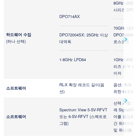
8GHz~25G
시리즈 DPO
DPO714AX
70GHz 대역
하드웨어 수집
DPO72004SX: 25GHz 이상
DPO70000
(하나 선택)
대역폭
로스코프
1-8GHz LPD64
1GHz~8GH
리즈 로우 
이저
RL-X 확장 레코드 길이(옵
옵션: 획득 
소프트웨어
션)
위한 레코드 
선택 사항: 5
Spectrum View 5-SV-RFVT
께 SignalV
소프트웨어
또는 6-SV-RFVT (스펙트로
어를 활성화하
그램)
간 트레이스(
및 위상)를 