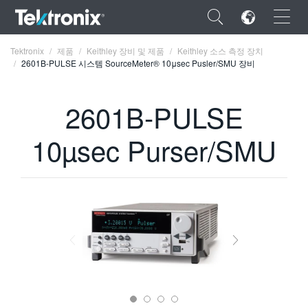
×
Tektronix
제품
Keithley 장비 및 제품
Keithley 소스 측정 장치
2601B-PULSE 시스템 SourceMeter® 10μsec Pusler/SMU 장비
2601B-PULSE
ENGLISH
10µsec Purser/SMU
FRANÇAIS
DEUTSCH
VIỆT NAM
简体中文
日本語
한국어