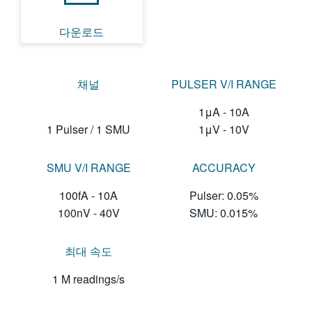
다운로드
채널
PULSER V/I RANGE
1μA - 10A
1 Pulser / 1 SMU
1μV - 10V
SMU V/I RANGE
ACCURACY
100fA - 10A
Pulser: 0.05%
100nV - 40V
SMU: 0.015%
최대 속도
1 M readings/s