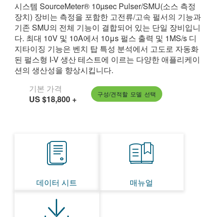
시스템 SourceMeter® 10µsec Pulser/SMU(소스 측정
繁體中文
장치) 장비는 측정을 포함한 고전류/고속 펄서의 기능과
기존 SMU의 전체 기능이 결합되어 있는 단일 장비입니
다. 최대 10V 및 10A에서 10μs 펄스 출력 및 1MS/s 디
지타이징 기능은 벤치 탑 특성 분석에서 고도로 자동화
된 펄스형 I-V 생산 테스트에 이르는 다양한 애플리케이
션의 생산성을 향상시킵니다.
기본 가격
구성/견적할 모델 선택
US $18,800
+
데이터 시트
매뉴얼