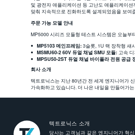
및 광전자 애플리케이션 등 고난도 애플리케이션까지
맞춰 지속적으로 진화하도록 설계되었음을 보여
주문
가능
모델
안내
MP5000 시리즈 모듈형 테스트 시스템은 오늘부
MP5103
메인프레임
:
3슬롯, 1U 랙 장착형 섀
MSMU60-2 60V
듀얼
채널
SMU
모듈
:
고속 디
MPSU50-2ST
듀얼
채널
바이폴라
전원
공급
회사 소개
텍트로닉스는 지난 80년간 전 세계 엔지니어가 
가속화하고 있습니다. 더 나은 내일을 만들어가
텍트로닉스 소개
당사는 고객님과 같은 엔지니어가 혁