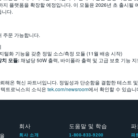
 플랫폼을 확장할 예정입니다. 이 모둘윤 2026년 초 출시될 예
줍니다.
터 주문 가능합니다.
시
지털화 기능을 갖춘 정밀 소스/측정 모듈 (11월 배송 시작)
장치
모듈
:
채널당 50W 출력, 바이폴라 출력 및 고급 보호 기능 지원
신뢰해온 혁신 파트너입니다. 정밀성과 단순함을 결합한 테스트 
는 텍트로닉스의 소식은
tek.com/newsroom
에서 확인할 수 있습니
회사
도움말 및 학습
파
신을
회사 소개
1-800-833-9200
파