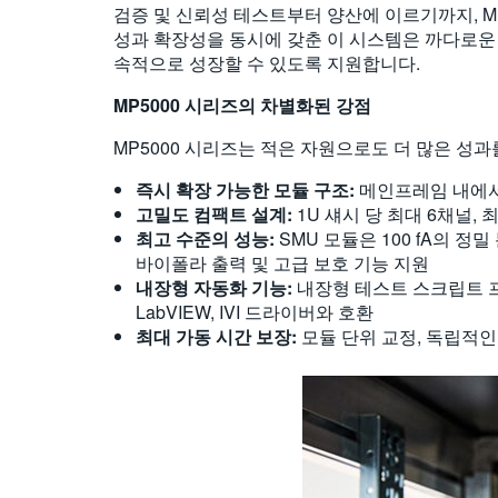
검증 및 신뢰성 테스트부터 양산에 이르기까지, M
성과 확장성을 동시에 갖춘 이 시스템은 까다로운
속적으로 성장할 수 있도록 지원합니다.
MP5000
시리즈의
차별화된
강점
MP5000 시리즈는 적은 자원으로도 더 많은 성
즉시 확장 가능한 모듈 구조
:
메인프레임 내에서 
고밀도 컴팩트 설계
:
1U 섀시 당 최대 6채널,
최고
수준의
성능
:
SMU 모듈은 100 fA의 정
바이폴라 출력 및 고급 보호 기능 지원
내장형 자동화 기능
:
내장형 테스트 스크립트 프로
LabVIEW, IVI 드라이버와 호환
최
대 가동 시간 보장
:
모듈 단위 교정, 독립적인