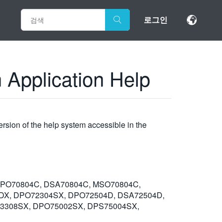
로그인
 Application Help
rsion of the help system accessible in the
DPO70804C, DSA70804C, MSO70804C,
DX, DPO72304SX, DPO72504D, DSA72504D,
3308SX, DPO75002SX, DPS75004SX,