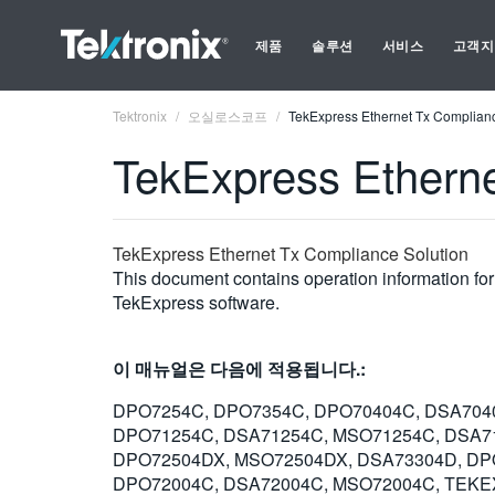
제품
솔루션
서비스
고객지
Tektronix
오실로스코프
TekExpress Ethernet Tx Complianc
TekExpress Etherne
TekExpress Ethernet Tx Compliance Solution
This document contains operation information for
TekExpress software.
이 매뉴얼은 다음에 적용됩니다.:
DPO7254C, DPO7354C, DPO70404C, DSA704
DPO71254C, DSA71254C, MSO71254C, DSA7
DPO72504DX, MSO72504DX, DSA73304D, DP
DPO72004C, DSA72004C, MSO72004C, TEK