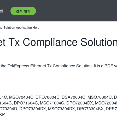
원
견적 받기
e Solution Application Help
t Tx Compliance Solution
 the TekExpress Ethernet Tx Compliance Solution. It is a PDF ve
04C, MSO70404C, DPO70604C, DSA70604C, MSO70604C, 
1604C, DPO71604C, MSO71604C, DPO72304DX, MSO72304
O73304D, DPO73304DX, MSO73304DX, DPO73304SX, DPS7
EXP