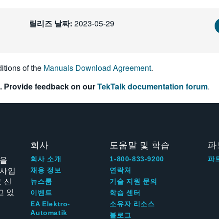
릴리즈 날짜:
2023-05-29
itions of the
Manuals Download Agreement
.
. Provide feedback on our
TekTalk documentation forum
.
회사
도움말 및 학습
파
신을
회사 소개
1-800-833-9200
파
회사입
채용 정보
연락처
 신
뉴스룸
기술 지원 문의
고 있
이벤트
학습 센터
EA Elektro-
소유자 리소스
Automatik
블로그