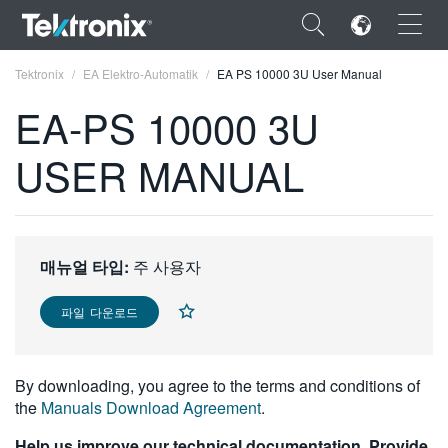
×
Tektronix
EA Elektro-Automatik
EA PS 10000 3U User Manual
EA-PS 10000 3U
USER MANUAL
ENGLISH
FRANÇAIS
매뉴얼 타입:
주 사용자
DEUTSCH
VIỆT NAM
파일 다운로드
简体中文
By downloading, you agree to the terms and conditions of
日本語
the
Manuals Download Agreement
.
한국어
Help us improve our technical documentation. Provide