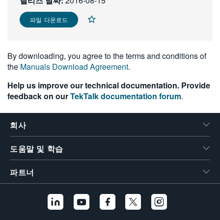
릴리즈 날짜:
2016-08-15
繁體中文
파일 다운로드
By downloading, you agree to the terms and conditions of
the
Manuals Download Agreement
.
Help us improve our technical documentation. Provide
feedback on our
TekTalk documentation forum
.
회사
도움말 및 학습
파트너