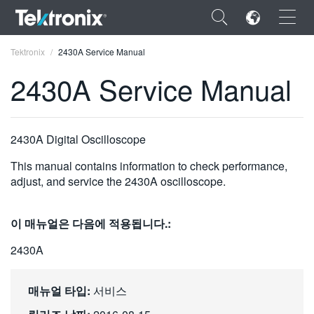
×
Tektronix
2430A Service Manual
2430A Service Manual
ENGLISH
2430A Digital Oscilloscope
FRANÇAIS
This manual contains information to check performance,
adjust, and service the 2430A oscilloscope.
DEUTSCH
VIỆT NAM
이 매뉴얼은 다음에 적용됩니다.:
简体中文
2430A
日本語
매뉴얼 타입:
서비스
한국어