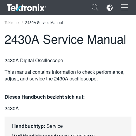
×
Tektronix
2430A Service Manual
2430A Service Manual
ENGLISH
2430A Digital Oscilloscope
FRANÇAIS
This manual contains information to check performance,
adjust, and service the 2430A oscilloscope.
DEUTSCH
VIỆT NAM
Dieses Handbuch bezieht sich auf:
简体中文
2430A
日本語
Handbuchtyp:
Service
한국어