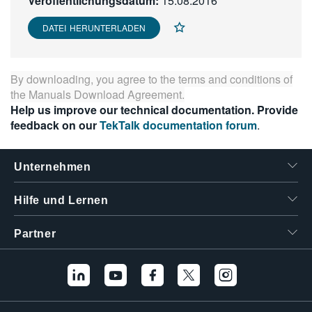
Veröffentlichungsdatum:
15.08.2016
繁體中文
DATEI HERUNTERLADEN
By downloading, you agree to the terms and conditions of
the
Manuals Download Agreement
.
Help us improve our technical documentation. Provide
feedback on our
TekTalk documentation forum
.
Unternehmen
Hilfe und Lernen
Partner