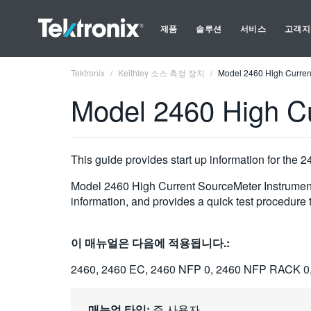
제품
솔루션
서비스
고객지
Tektronix
Keithley 소스 측정 장치
Model 2460 High Curren
Model 2460 High Cu
This guide provides start up information for th
Model 2460 High Current SourceMeter Instrument 
information, and provides a quick test procedure t
이 매뉴얼은 다음에 적용됩니다.:
2460, 2460 EC, 2460 NFP 0, 2460 NFP RACK 0
매뉴얼 타입:
주 사용자