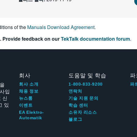
itions of the
Manuals Download Agreement
.
. Provide feedback on our
TekTalk documentation forum
.
회사
도움말 및 학습
파
신을
회사 소개
1-800-833-9200
파
회사입
채용 정보
연락처
 신
뉴스룸
기술 지원 문의
고 있
이벤트
학습 센터
EA Elektro-
소유자 리소스
Automatik
블로그