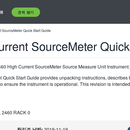
원
견적 받기
t SourceMeter Quick Start Guide
rrent SourceMeter Quick
e 2460 High Current SourceMeter Source Measure Unit Instrument.
Quick Start Guide provides unpacking instructions, describes 
o ensure the instrument is operational. This revision is intended 
, 2460 RACK 0
릴리즈 날짜:
2019-11-19