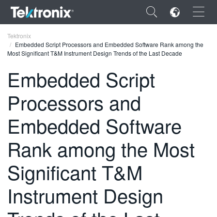
×
Tektronix
Embedded Script Processors and Embedded Software Rank among the
Most Significant T&M Instrument Design Trends of the Last Decade
Embedded Script
Processors and
ENGLISH
FRANÇAIS
Embedded Software
DEUTSCH
Rank among the Most
VIỆT NAM
Significant T&M
简体中文
Instrument Design
日本語
한국어