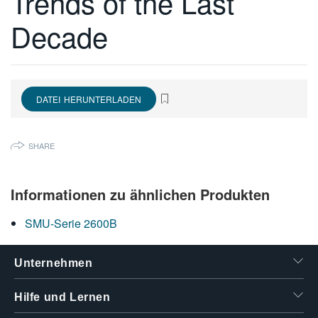
Trends of the Last
繁體中文
Decade
DATEI HERUNTERLADEN
SHARE
Informationen zu ähnlichen Produkten
SMU-Serie 2600B
Unternehmen
Hilfe und Lernen