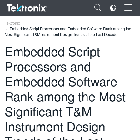
×
Tektronix
Embedded Script Processors and Embedded Software Rank among the
Most Significant T&M Instrument Design Trends of the Last Decade
Embedded Script
Processors and
ENGLISH
FRANÇAIS
Embedded Software
DEUTSCH
Rank among the Most
VIỆT NAM
Significant T&M
简体中文
Instrument Design
日本語
한국어