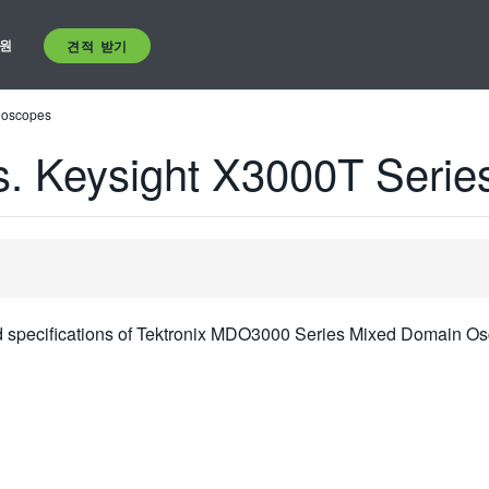
원
견적 받기
loscopes
. Keysight X3000T Series
nd specifications of Tektronix MDO3000 Series Mixed Domain Os