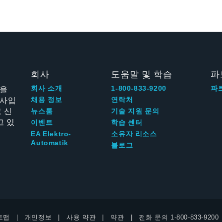
회사
도움말 및 학습
파
신을
회사 소개
1-800-833-9200
파
회사입
채용 정보
연락처
 신
뉴스룸
기술 지원 문의
고 있
이벤트
학습 센터
EA Elektro-
소유자 리소스
Automatik
블로그
트맵
개인정보
사용 약관
약관
전화 문의
1-800-833-9200