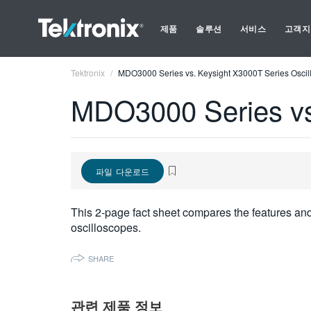
제품
솔루션
서비스
고객지
Tektronix
MDO3000 Series vs. Keysight X3000T Series Oscil
MDO3000 Series vs
파일 다운로드
This 2-page fact sheet compares the features a
oscilloscopes.
SHARE
관련 제품 정보