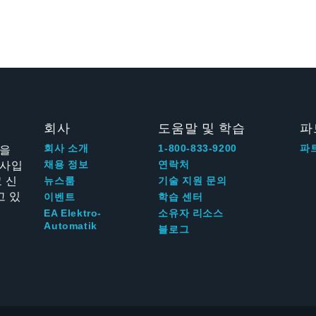
회사
도움말 및 학습
파
신을
회사 소개
1-800-833-9200
파
회사입
채용 정보
연락처
 신
뉴스룸
기술 지원 문의
고 있
이벤트
학습 센터
EA Elektro-
소유자 리소스
Automatik
블로그