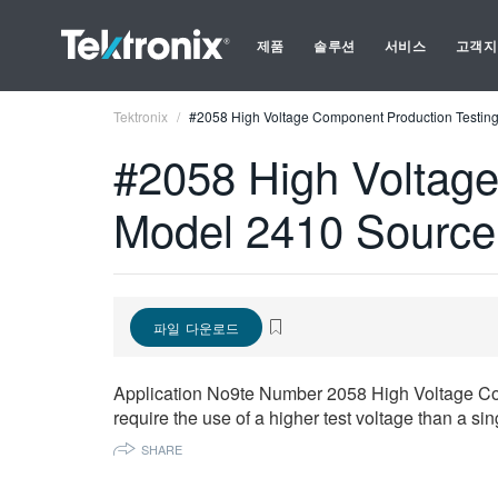
제품
솔루션
서비스
고객지
Tektronix
#2058 High Voltage Component Production Testing
#2058 High Voltage
Model 2410 Source
파일 다운로드
Application No9te Number 2058 High Voltage Com
require the use of a higher test voltage than a 
SHARE