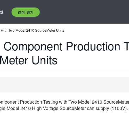
원
견적 받기
 with Two Model 2410 SourceMeter Units
 Component Production T
Meter Units
ponent Production Testing with Two Model 2410 SourceMeter Un
single Model 2410 High Voltage SourceMeter can supply (1100V).