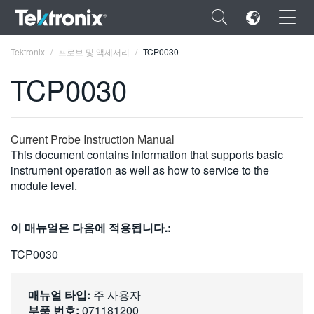
×
Tektronix
프로브 및 액세서리
TCP0030
TCP0030
ENGLISH
Current Probe Instruction Manual
This document contains information that supports basic
FRANÇAIS
instrument operation as well as how to service to the
module level.
DEUTSCH
VIỆT NAM
이 매뉴얼은 다음에 적용됩니다.:
简体中文
TCP0030
日本語
매뉴얼 타입:
주 사용자
한국어
부품 번호:
071181200