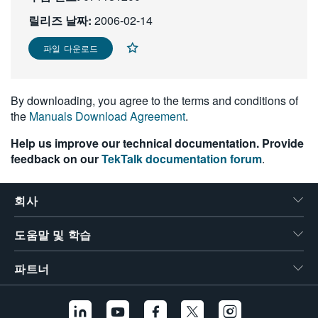
繁體中文
릴리즈 날짜:
2006-02-14
파일 다운로드
By downloading, you agree to the terms and conditions of
the
Manuals Download Agreement
.
Help us improve our technical documentation. Provide
feedback on our
TekTalk documentation forum
.
회사
도움말 및 학습
파트너