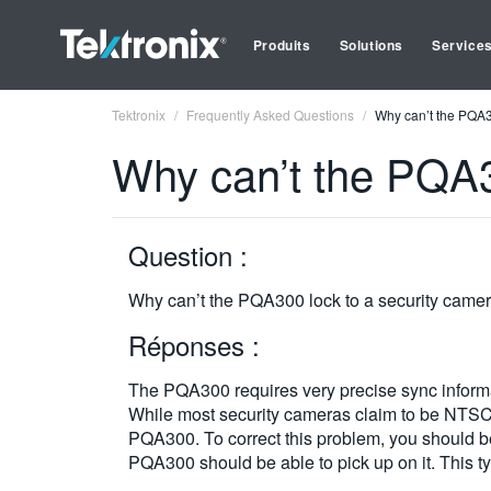
Produits
Solutions
Service
Tektronix
Frequently Asked Questions
Why can’t the PQA3
Why can’t the PQA3
Question :
Why can’t the PQA300 lock to a security camer
Réponses :
The PQA300 requires very precise sync informat
While most security cameras claim to be NTSC o
PQA300. To correct this problem, you should be 
PQA300 should be able to pick up on it. This t