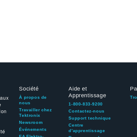
Société
Aide et
Pa
Apprentissage
 aux
À propos de
Tr
nous
e
1-800-833-9200
Travailler chez
ion
Contactez-nous
Tektronix
Support technique
Newsroom
Centre
Événements
ité
d'apprentissage
EA Elektro-