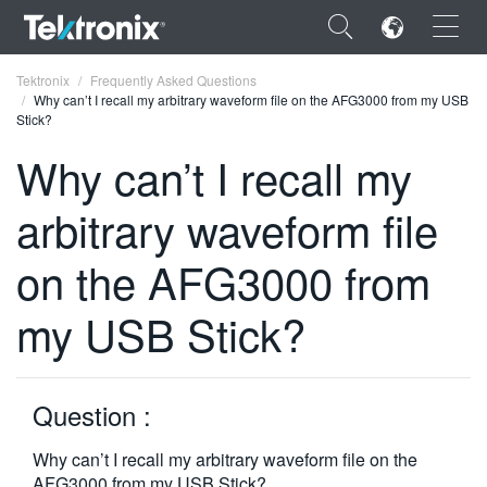
×
Tektronix
Frequently Asked Questions
Why can’t I recall my arbitrary waveform file on the AFG3000 from my USB
Stick?
Why can’t I recall my
arbitrary waveform file
ENGLISH
FRANÇAIS
on the AFG3000 from
DEUTSCH
my USB Stick?
VIỆT NAM
简体中文
Question :
日本語
Why can’t I recall my arbitrary waveform file on the
한국어
AFG3000 from my USB Stick?