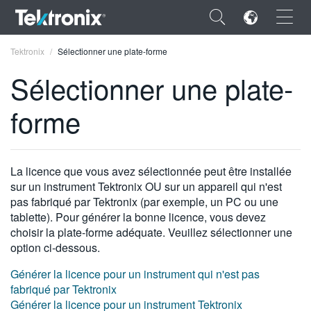
×
Tektronix
Sélectionner une plate-forme
Sélectionner une plate-
forme
ENGLISH
FRANÇAIS
La licence que vous avez sélectionnée peut être installée
sur un instrument Tektronix OU sur un appareil qui n'est
DEUTSCH
pas fabriqué par Tektronix (par exemple, un PC ou une
tablette). Pour générer la bonne licence, vous devez
VIỆT NAM
choisir la plate-forme adéquate. Veuillez sélectionner une
简体中文
option ci-dessous.
日本語
Générer la licence pour un instrument qui n'est pas
fabriqué par Tektronix
한국어
Générer la licence pour un instrument Tektronix