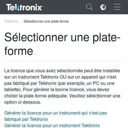
×
Tektronix
Sélectionner une plate-forme
Sélectionner une plate-
forme
ENGLISH
FRANÇAIS
La licence que vous avez sélectionnée peut être installée
sur un instrument Tektronix OU sur un appareil qui n'est
DEUTSCH
pas fabriqué par Tektronix (par exemple, un PC ou une
tablette). Pour générer la bonne licence, vous devez
VIỆT NAM
choisir la plate-forme adéquate. Veuillez sélectionner une
简体中文
option ci-dessous.
日本語
Générer la licence pour un instrument qui n'est pas
fabriqué par Tektronix
한국어
Générer la licence pour un instrument Tektronix