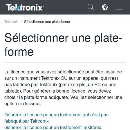
×
Tektronix
Sélectionner une plate-forme
Sélectionner une plate-
forme
ENGLISH
FRANÇAIS
La licence que vous avez sélectionnée peut être installée
sur un instrument Tektronix OU sur un appareil qui n'est
DEUTSCH
pas fabriqué par Tektronix (par exemple, un PC ou une
tablette). Pour générer la bonne licence, vous devez
VIỆT NAM
choisir la plate-forme adéquate. Veuillez sélectionner une
简体中文
option ci-dessous.
日本語
Générer la licence pour un instrument qui n'est pas
fabriqué par Tektronix
한국어
Générer la licence pour un instrument Tektronix