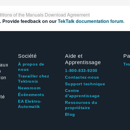
itions of the
Manuals Download Agreement
. Provide feedback on our
TekTalk documentation forum
.
Société
Aide et
Pa
Apprentissage
 aux
À propos de
Tr
nous
e
1-800-833-9200
Travailler chez
ion
Contactez-nous
Tektronix
Support technique
Newsroom
Centre
Événements
ité
d'apprentissage
EA Elektro-
Ressources du
Automatik
propriétaire
Blog