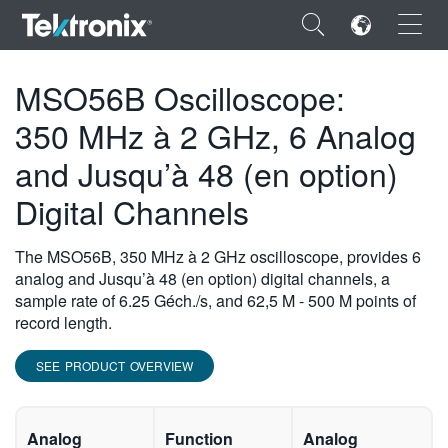
×
MSO56B Oscilloscope:
350 MHz à 2 GHz, 6 Analog
and Jusqu’à 48 (en option)
ENGLISH
Digital Channels
FRANÇAIS
The MSO56B, 350 MHz à 2 GHz oscilloscope, provides 6
DEUTSCH
analog and Jusqu’à 48 (en option) digital channels, a
sample rate of 6.25 Géch./s, and 62,5 M - 500 M points of
VIỆT NAM
record length.
简体中文
SEE PRODUCT OVERVIEW
日本語
한국어
Analog
Function
Analog