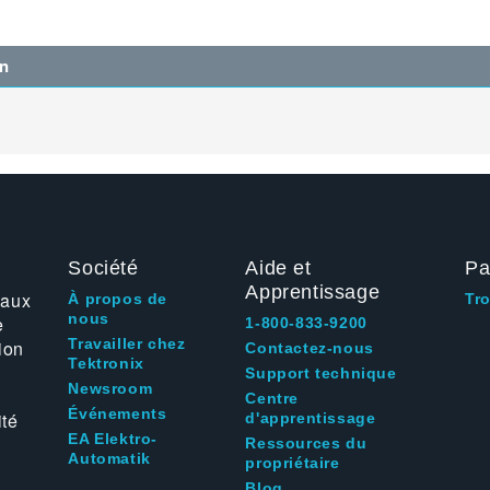
on
Société
Aide et
Pa
Apprentissage
 aux
À propos de
Tr
nous
e
1-800-833-9200
Travailler chez
ion
Contactez-nous
Tektronix
Support technique
Newsroom
Centre
Événements
ité
d'apprentissage
EA Elektro-
Ressources du
Automatik
propriétaire
Blog