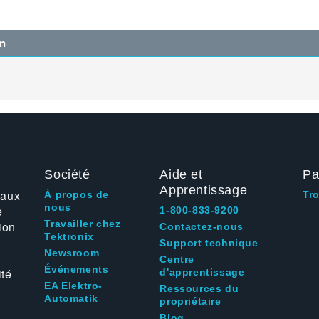
on
Société
Aide et
Pa
Apprentissage
 aux
À propos de
Tr
nous
e
1-800-833-9200
Travailler chez
ion
Contactez-nous
Tektronix
Support technique
Newsroom
Centre
Événements
ité
d'apprentissage
EA Elektro-
Ressources du
Automatik
propriétaire
Blog