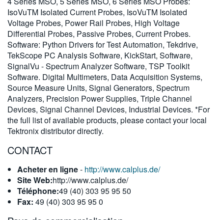
4 Series MSO, 5 Series MSO, 6 Series MSO Probes:
IsoVuTM Isolated Current Probes, IsoVuTM Isolated
Voltage Probes, Power Rail Probes, High Voltage
Differential Probes, Passive Probes, Current Probes.
Software: Python Drivers for Test Automation, Tekdrive,
TekScope PC Analysis Software, KickStart, Software,
SignalVu - Spectrum Analyzer Software, TSP Toolkit
Software. Digital Multimeters, Data Acquisition Systems,
Source Measure Units, Signal Generators, Spectrum
Analyzers, Precision Power Supplies, Triple Channel
Devices, Signal Channel Devices, Industrial Devices. *For
the full list of available products, please contact your local
Tektronix distributor directly.
CONTACT
Acheter en ligne
-
http://www.calplus.de/
Site Web:
http://www.calplus.de/
Téléphone:
49 (40) 303 95 95 50
Fax:
49 (40) 303 95 95 0