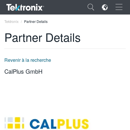
×
Tektronix
Partner Details
Partner Details
ENGLISH
Revenir à la recherche
FRANÇAIS
CalPlus GmbH
DEUTSCH
VIỆT NAM
简体中文
日本語
한국어