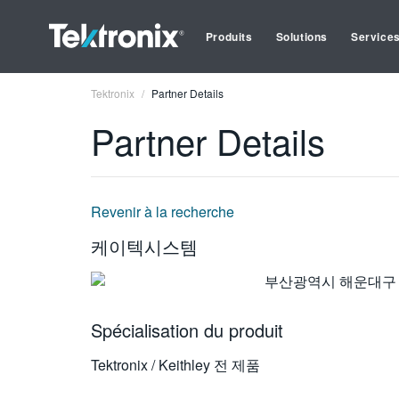
Produits
Solutions
Service
Tektronix
Partner Details
Partner Details
Revenir à la recherche
케이텍시스템
부산광역시 해운대구 
Spécialisation du produit
Tektronix / Keithley 전 제품