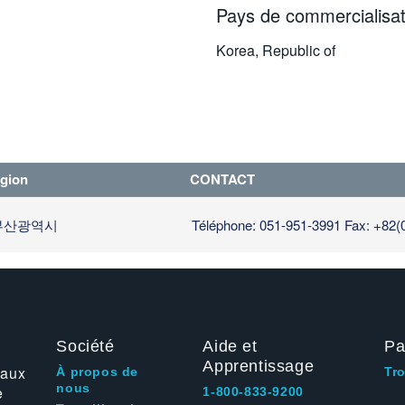
Pays de commercialisat
Korea, Republic of
égion
CONTACT
 부산광역시
Téléphone: 051-951-3991
Fax: +82(
Société
Aide et
Pa
Apprentissage
 aux
À propos de
Tr
nous
e
1-800-833-9200