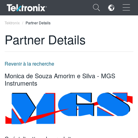
×
Tektronix
Partner Details
Partner Details
ENGLISH
Revenir à la recherche
FRANÇAIS
Monica de Souza Amorim e Silva - MGS
Instruments
DEUTSCH
VIỆT NAM
简体中文
日本語
한국어