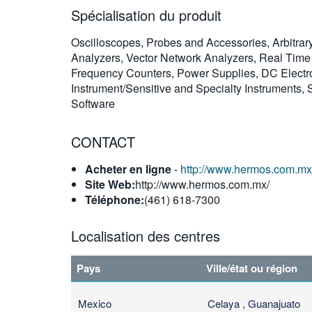
Spécialisation du produit
Oscilloscopes, Probes and Accessories, Arbitrar
Analyzers, Vector Network Analyzers, Real Time 
Frequency Counters, Power Supplies, DC Electron
Instrument/Sensitive and Specialty Instruments
Software
CONTACT
Acheter en ligne
-
http://www.hermos.com.mx
Site Web:
http://www.hermos.com.mx/
Téléphone:
(461) 618-7300
Localisation des centres
Pays
Ville/état ou région
Mexico
Celaya , Guanajuato