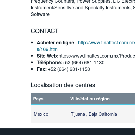
Frequency Counters, Power Supplies, DC Electron
Instrument/Sensitive and Specialty Instruments
Software
CONTACT
Acheter en ligne
-
http://www.finaltest.com.m
s/169.htm
Site Web:
https://www.finaltest.com.mx/Produc
Téléphone:
+52 (664) 681-1130
Fax:
+52 (664) 681-1150
Localisation des centres
Pays
Ville/état ou région
Mexico
Tijuana , Baja California