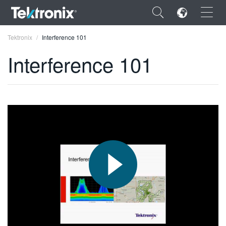
×
Tektronix
Interference 101
Interference 101
ENGLISH
FRANÇAIS
DEUTSCH
VIỆT NAM
简体中文
日本語
한국어