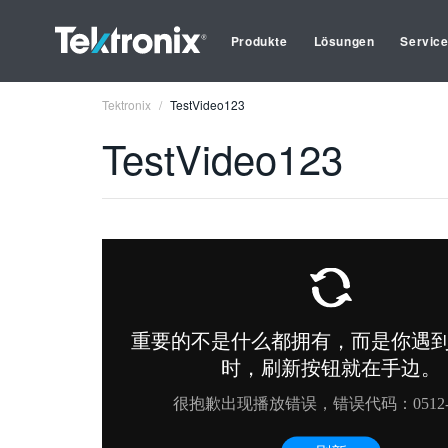
Produkte
Lösungen
Servic
Tektronix
TestVideo123
TestVideo123