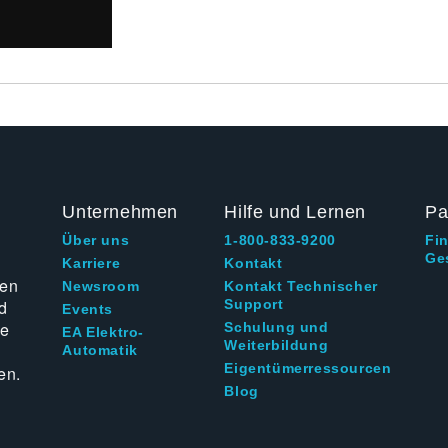
Unternehmen
Hilfe und Lernen
Pa
Über uns
1-800-833-9200
Fi
Ge
g
Karriere
Kontakt
ten
Newsroom
Kontakt Technischer
d
Support
Events
ie
Schulung und
EA Elektro-
Weiterbildung
Automatik
Eigentümerressourcen
en.
Blog