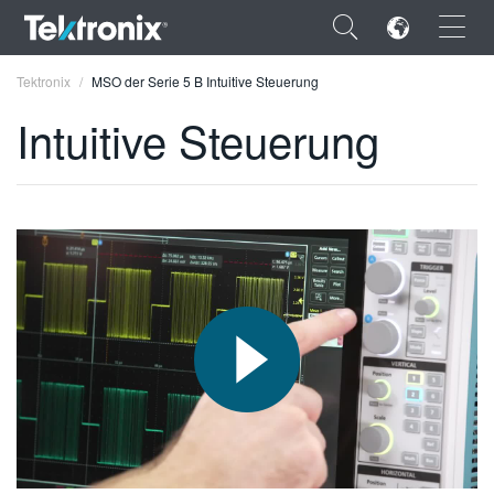
×
Tektronix
MSO der Serie 5 B Intuitive Steuerung
Intuitive Steuerung
ENGLISH
FRANÇAIS
DEUTSCH
VIỆT NAM
简体中文
日本語
한국어