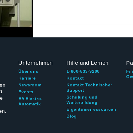
Unternehmen
Hilfe und Lernen
Pa
Über uns
1-800-833-9200
Fi
Ge
g
Karriere
Kontakt
ten
Newsroom
Kontakt Technischer
d
Support
Events
ie
Schulung und
EA Elektro-
Weiterbildung
Automatik
Eigentümerressourcen
en.
Blog