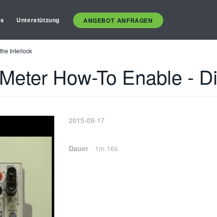
es
Unterstützung
ANGEBOT ANFRAGEN
he Interlock
eter How-To Enable - Dis
2015-09-17
Dauer
1m 16s