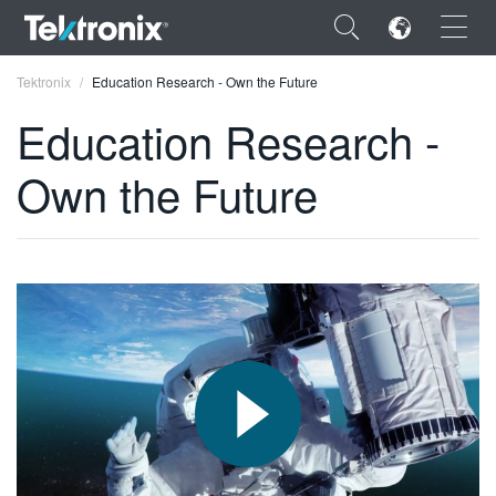
×
Tektronix
Education Research - Own the Future
Education Research -
Own the Future
ENGLISH
FRANÇAIS
DEUTSCH
VIỆT NAM
简体中文
日本語
한국어