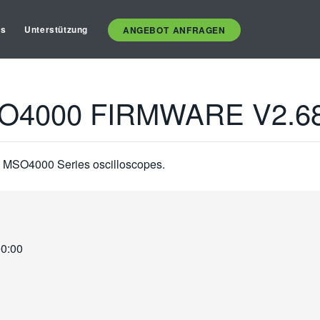
es
Unterstützung
ANGEBOT ANFRAGEN
O4000 FIRMWARE V2.6
d MSO4000 Series oscilloscopes.
00:00