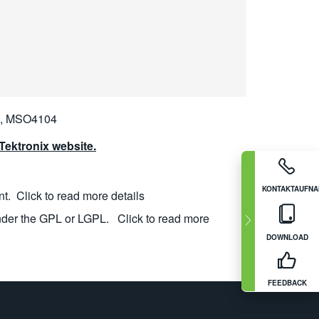
, MSO4104
ektronix website.
KONTAKTAUFN
nt.
Click to read more details
nder the GPL or LGPL.
Click to read more
DOWNLOAD
FEEDBACK