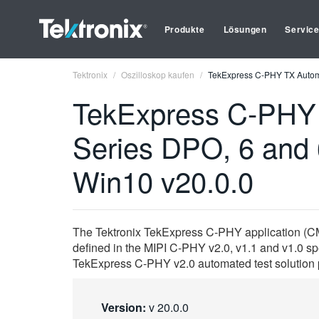
Produkte
Lösungen
Servic
Tektronix
Oszilloskop kaufen
TekExpress C-PHY TX Autom
TekExpress C-PHY 
Series DPO, 6 an
Win10 v20.0.0
The Tektronix TekExpress C-PHY application (CMC
defined in the MIPI C-PHY v2.0, v1.1 and v1.0 s
TekExpress C-PHY v2.0 automated test solution p
Version:
v 20.0.0