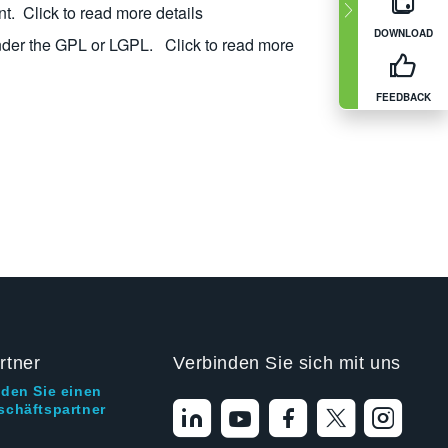
nt.
Click to read more details
DOWNLOAD
nder the GPL or LGPL.
Click to read more
FEEDBACK
rtner
Verbinden Sie sich mit uns
nden Sie einen
schäftspartner