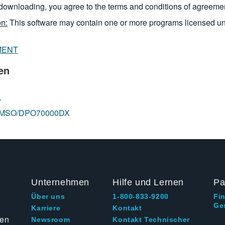
downloading, you agree to the terms and conditions of agreeme
n:
This software may contain one or more programs licensed u
MENT
en
7
ope MSO/DPO70000DX
Unternehmen
Hilfe und Lernen
Pa
Über uns
1-800-833-9200
Fi
Ge
g
Karriere
Kontakt
ten
Newsroom
Kontakt Technischer