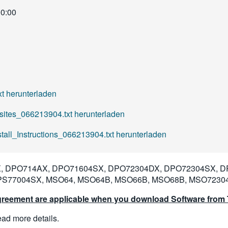
00:00
 herunterladen
tes_066213904.txt herunterladen
ll_Instructions_066213904.txt herunterladen
 DPO714AX, DPO71604SX, DPO72304DX, DPO72304SX, D
PS77004SX, MSO64, MSO64B, MSO66B, MSO68B, MSO7230
reement are applicable when you download Software from T
read more details.