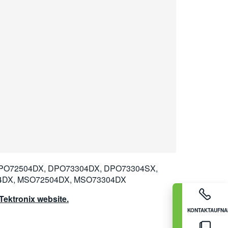
PO72504DX, DPO73304DX, DPO73304SX,
4DX, MSO72504DX, MSO73304DX
ektronix website.
KONTAKTAUFN