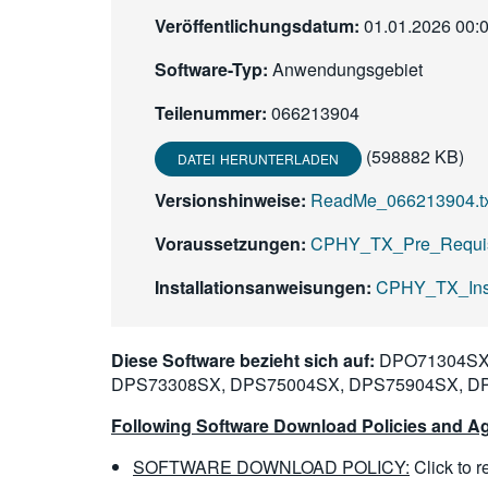
Veröffentlichungsdatum:
01.01.2026 00:
Software-Typ:
Anwendungsgebiet
Teilenummer:
066213904
(598882 KB)
DATEI HERUNTERLADEN
Versionshinweise:
ReadMe_066213904.txt
Voraussetzungen:
CPHY_TX_Pre_Requisi
Installationsanweisungen:
CPHY_TX_Insta
Diese Software bezieht sich auf:
DPO71304SX,
DPS73308SX, DPS75004SX, DPS75904SX, D
Following Software Download Policies and Ag
SOFTWARE DOWNLOAD POLICY:
Click to 