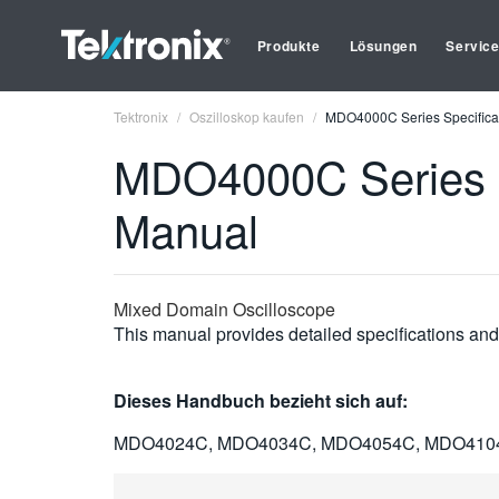
Produkte
Lösungen
Servic
Tektronix
Oszilloskop kaufen
MDO4000C Series Specificat
MDO4000C Series Sp
Manual
Mixed Domain Oscilloscope
This manual provides detailed specifications and
Dieses Handbuch bezieht sich auf:
MDO4024C, MDO4034C, MDO4054C, MDO410