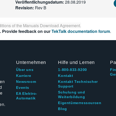
Veröffentlichungsdatum:
28.08.2019
Revision:
Rev B
itions of the
Manuals Download Agreement
.
. Provide feedback on our
TekTalk documentation forum
.
Unternehmen
Hilfe und Lernen
Pa
Über uns
1-800-833-9200
Fi
Ge
g
Karriere
Kontakt
ten
Newsroom
Kontakt Technischer
d
Support
Events
ie
Schulung und
EA Elektro-
Weiterbildung
Automatik
Eigentümerressourcen
en.
Blog