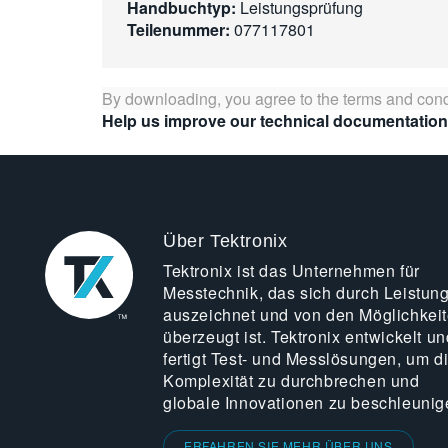
Handbuchtyp:
Leistungsprüfung
Teilenummer:
077117801
By downloading, you agree to the terms and cond
Help us improve our technical documentation
Über Tektronix
Tektronix ist das Unternehmen für
Messtechnik, das sich durch Leistun
auszeichnet und von den Möglichkei
überzeugt ist. Tektronix entwickelt un
fertigt Test- und Messlösungen, um d
Komplexität zu durchbrechen und
globale Innovationen zu beschleunig
ERFAHREN SIE MEHR ÜBER UNS