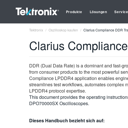
Produkte
Lösungen
Servic
Tektronix
Oszilloskop kaufen
Clarius Compliance DDR Tran
Clarius Compliance
DDR (Dual Data Rate) is a dominant and fast-growi
from consumer products to the most powerful ser
Compliance LPDDR4 application enables enginee
streamlines test workflows, automates complex 
LPDDR4 protocol expertise.
This document provides the operating instruct
DPO70000SX Oscilloscopes.
Dieses Handbuch bezieht sich auf: