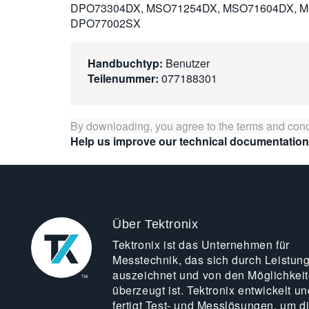
DPO73304DX, MSO71254DX, MSO71604DX, M
DPO77002SX
Handbuchtyp:
Benutzer
Teilenummer:
077188301
By downloading, you agree to the terms and cond
Help us improve our technical documentation
Über Tektronix
Tektronix ist das Unternehmen für
Messtechnik, das sich durch Leistun
auszeichnet und von den Möglichkei
überzeugt ist. Tektronix entwickelt un
fertigt Test- und Messlösungen, um d