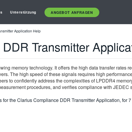
es
Unterstützung
ANGEBOT ANFRAGEN
smitter Application Help
 DDR Transmitter Applica
ng memory technology. It offers the high data transfer rates requ
vers. The high speed of these signals requires high performanc
rs to confidently address the complexities of LPDDR4 memory 
measurement procedures, and verifies compliance with JEDEC sp
ions for the Clarius Compliance DDR Transmitter Application,