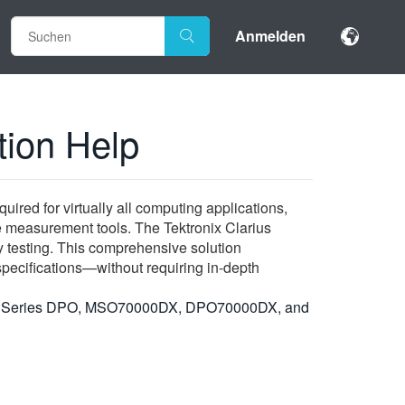
Anmelden
tion Help
ired for virtually all computing applications,
e measurement tools. The Tektronix Clarius
testing. This comprehensive solution
ecifications—without requiring in‑depth
 for 7 Series DPO, MSO70000DX, DPO70000DX, and