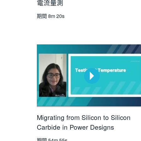
電流量測
期間
8m 20s
Migrating from Silicon to Silicon
Carbide in Power Designs
期間
54m 55s