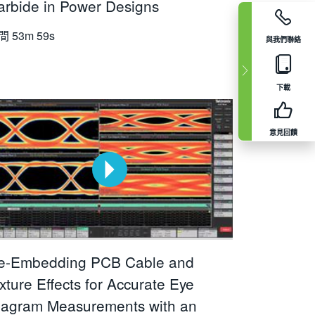
arbide in Power Designs
間
53m 59s
與我們聯絡
下載
意見回饋
e-Embedding PCB Cable and
xture Effects for Accurate Eye
iagram Measurements with an