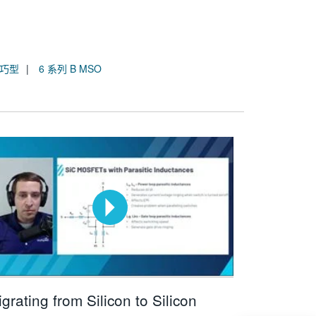
精巧型
6 系列 B MSO
grating from Silicon to Silicon