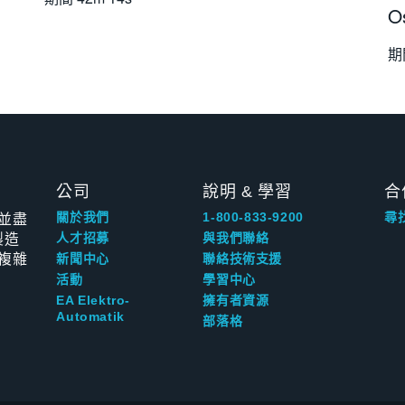
O
期
公司
說明 & 學習
合
並盡
關於我們
1-800-833-9200
尋
製造
人才招募
與我們聯絡
複雜
新聞中心
聯絡技術支援
活動
學習中心
EA Elektro-
擁有者資源
Automatik
部落格