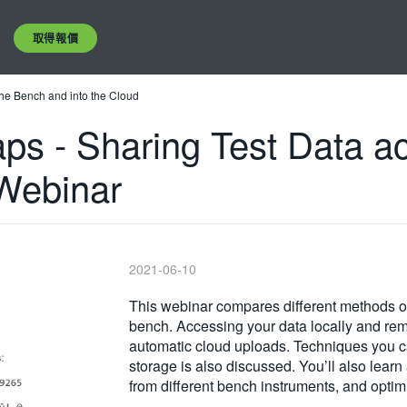
取得報價
 the Bench and into the Cloud
raps - Sharing Test Data 
 Webinar
2021-06-10
This webinar compares different methods of
bench. Accessing your data locally and rem
automatic cloud uploads. Techniques you ca
storage is also discussed. You’ll also learn 
from different bench instruments, and optimi