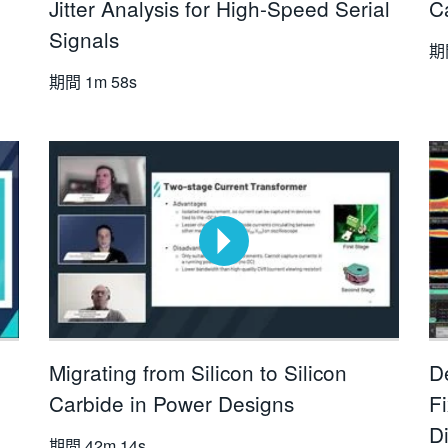
Jitter Analysis for High-Speed Serial
C
Signals
期
期間
1m 58s
Migrating from Silicon to Silicon
D
Carbide in Power Designs
Fi
D
期間
42m 14s