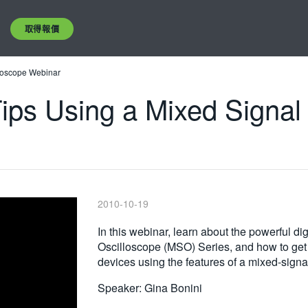
取得報價
lloscope Webinar
Tips Using a Mixed Signal
2010-10-19
In this webinar, learn about the powerful dig
Oscilloscope (MSO) Series, and how to get 
devices using the features of a mixed-signa
Speaker: Gina Bonini