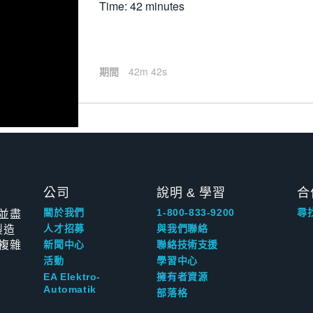
Time: 42 minutes
期間
42m 42s
公司
說明 & 學習
合
並盡
關於我們
1-800-833-9200
尋
製造
人才招募
與我們聯絡
複雜
新聞中心
聯絡技術支援
活動
學習中心
EA Elektro-
擁有者資源
Automatik
部落格