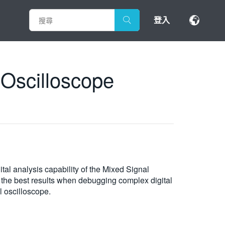
登入
 Oscilloscope
ital analysis capability of the Mixed Signal
the best results when debugging complex digital
l oscilloscope.