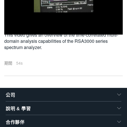
繁體中文
2010-12-30
This video gives an overview of the time-correlated multi-
domain analysis capabilities of the RSA3000 series
spectrum analyzer.
期間
54s
公司
說明 & 學習
合作夥伴