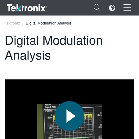
×
Tektronix
Digital Modulation Analysis
Digital Modulation
Analysis
ENGLISH
FRANÇAIS
DEUTSCH
VIỆT NAM
简体中文
日本語
한국어