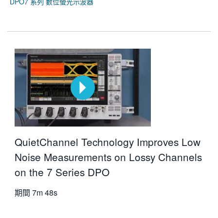
DPO7 系列 數位螢光示波器
QuietChannel Technology Improves Low
Noise Measurements on Lossy Channels
on the 7 Series DPO
期間
7m 48s