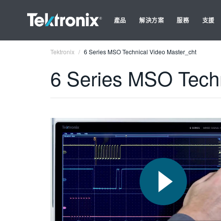
產品
解決方案
服務
支援
Tektronix
6 Series MSO Technical Video Master_cht
6 Series MSO Techn