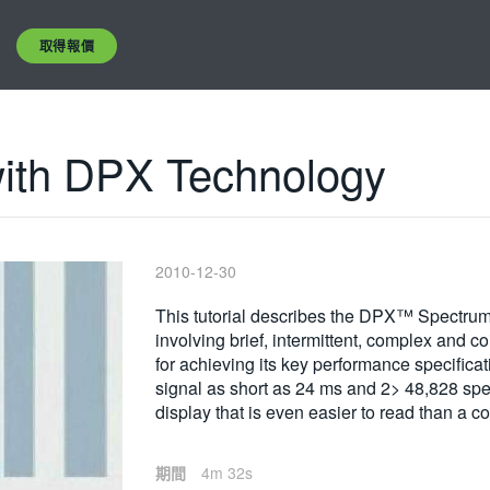
取得報價
with DPX Technology
2010-12-30
This tutoria
l describes the DPX™ Spectrum 
involving brief, intermittent, complex and 
for achieving its key performance specific
signal as short as 24 ms and 2> 48,828 spe
display that is even easier to read than a c
期間
4m 32s