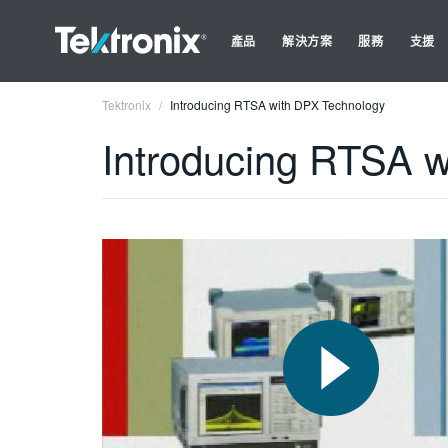
產品
解決方案
服務
支援
Tektronix
Introducing RTSA with DPX Technology
Introducing RTSA 