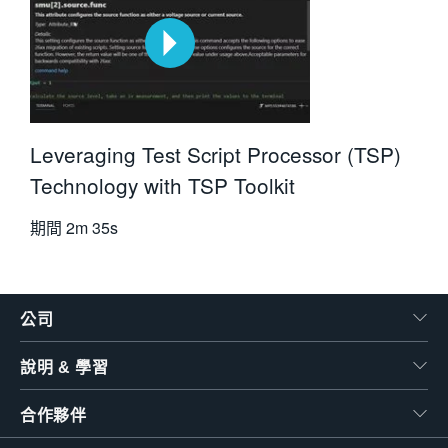
Leveraging Test Script Processor (TSP)
Technology with TSP Toolkit
期間
2m 35s
公司
說明 & 學習
合作夥伴