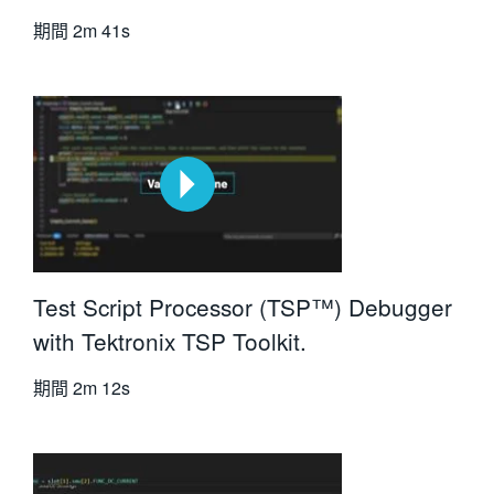
期間
2m 41s
Test Script Processor (TSP™️) Debugger
with Tektronix TSP Toolkit.
期間
2m 12s