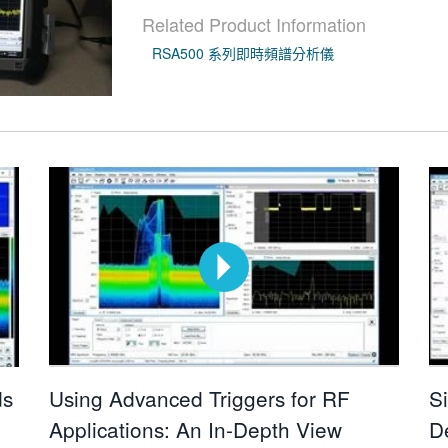
Related Product Information
RSA500 系列即時頻譜分析儀
ds
Using Advanced Triggers for RF
S
Applications: An In-Depth View
D