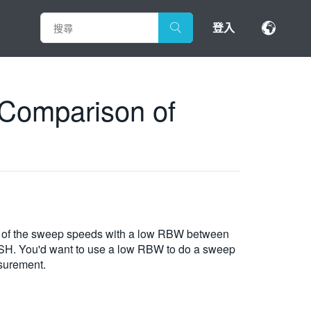
登入
Comparison of
son of the sweep speeds with a low RBW between
H. You'd want to use a low RBW to do a sweep
asurement.