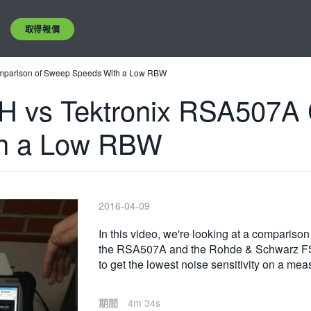
取得報價
mparison of Sweep Speeds With a Low RBW
 vs Tektronix RSA507A 
h a Low RBW
2016-04-09
In this video, we're looking at a compari
the RSA507A and the Rohde & Schwarz FS
to get the lowest noise sensitivity on a me
期間
4m 34s