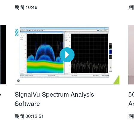
期間
10:46
期
e
SignalVu Spectrum Analysis
5
Software
A
期間
00:12:51
期