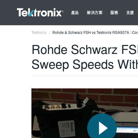
產品
解決方案
服務
支援
Tektronix
Rohde & Schwarz FSH vs Tektronix RSA507A : Co
Rohde Schwarz FSH
Sweep Speeds Wit