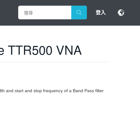
登入
the TTR500 VNA
h and start and stop frequency of a Band Pass filter