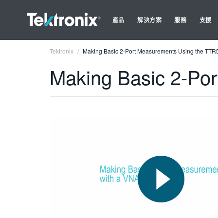
產品
解決方案
服務
支援
Tektronix
Making Basic 2-Port Measurements Using the TT
Making Basic 2-Po