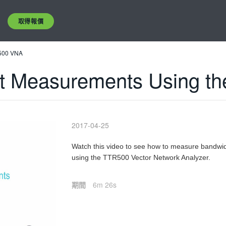
取得報價
R500 VNA
rt Measurements Using 
2017-04-25
Watch this video to see how to measure bandwidt
using the TTR500 Vector Network Analyzer.
期間
6m 26s