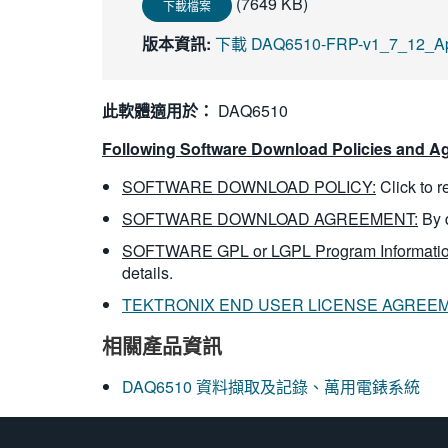
(7649 KB)
下載檔案
版本資訊:
下載 DAQ6510-FRP-v1_7_12_Ap
此軟體適用於：
DAQ6510
Following Software Download Policies and Ag
SOFTWARE DOWNLOAD POLICY:
Click to 
SOFTWARE DOWNLOAD AGREEMENT:
By 
SOFTWARE GPL or LGPL Program Informatio
details.
TEKTRONIX END USER LICENSE AGREE
相關產品資訊
DAQ6510 資料擷取及記錄、萬用電錶系統