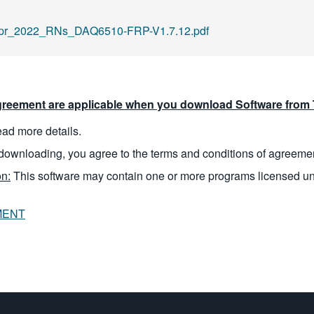
r_2022_RNs_DAQ6510-FRP-V1.7.12.pdf
reement are applicable when you download Software from T
read more details.
downloading, you agree to the terms and conditions of agreeme
n:
This software may contain one or more programs licensed u
MENT