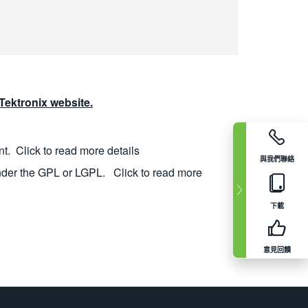
ektronix website.
nt.
Click to read more details
與我們聯絡
nder the GPL or LGPL.
Click to read more
下載
意見回饋