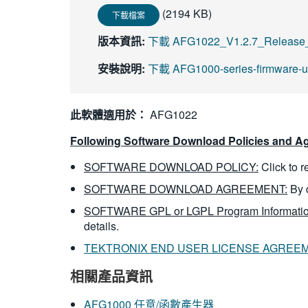
(2194 KB)
下載檔案
版本資訊:
下載 AFG1022_V1.2.7_Release_
安裝說明:
下載 AFG1000-series-firmware-u
此軟體適用於：
AFG1022
Following Software Download Policies and Ag
SOFTWARE DOWNLOAD POLICY:
Click to 
SOFTWARE DOWNLOAD AGREEMENT:
By 
SOFTWARE GPL or LGPL Program Informatio
details.
TEKTRONIX END USER LICENSE AGREE
相關產品資訊
AFG1000 任意/函數產生器