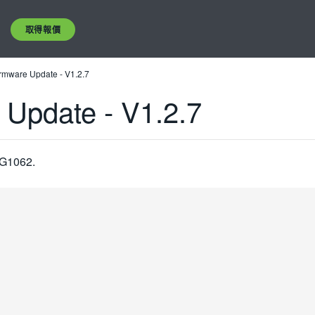
取得報價
mware Update - V1.2.7
Update - V1.2.7
FG1062.