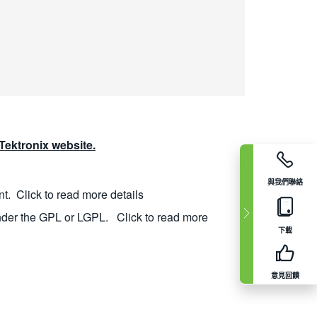
ektronix website.
與我們聯絡
nt.
Click to read more details
nder the GPL or LGPL.
Click to read more
下載
意見回饋