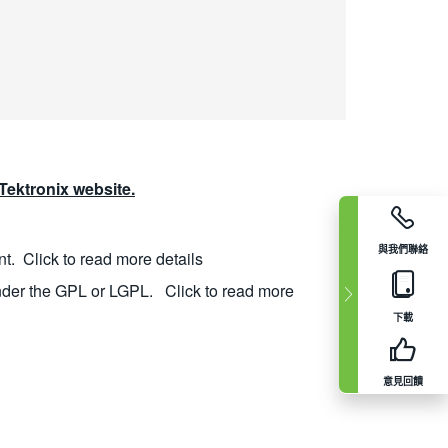
ektronix website.
與我們聯絡
nt.
Click to read more details
nder the GPL or LGPL.
Click to read more
下載
意見回饋