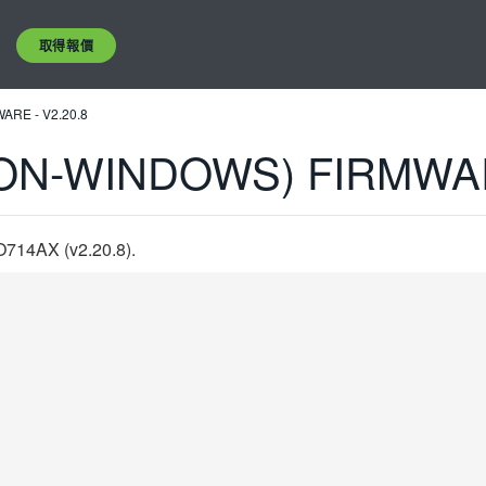
取得報價
RE - V2.20.8
ON-WINDOWS) FIRMWARE
4AX (v2.20.8).