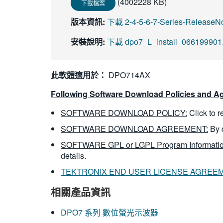
(4002228 KB)
下載檔案
版本資訊:
下載 2-4-5-6-7-Series-ReleaseN
安裝說明:
下載 dpo7_L_install_066199901.
此軟體適用於：
DPO714AX
Following Software Download Policies and Ag
SOFTWARE DOWNLOAD POLICY:
Click to 
SOFTWARE DOWNLOAD AGREEMENT:
By 
SOFTWARE GPL or LGPL Program Informatio
details.
TEKTRONIX END USER LICENSE AGREE
相關產品資訊
DPO7 系列 數位螢光示波器